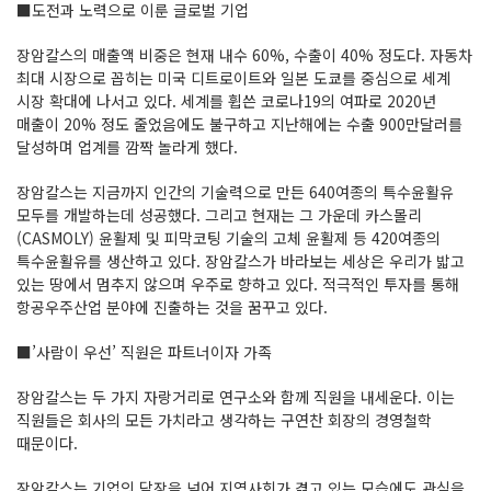
■도전과 노력으로 이룬 글로벌 기업
장암칼스의 매출액 비중은 현재 내수 60%, 수출이 40% 정도다. 자동차
최대 시장으로 꼽히는 미국 디트로이트와 일본 도쿄를 중심으로 세계
시장 확대에 나서고 있다. 세계를 휩쓴 코로나19의 여파로 2020년
매출이 20% 정도 줄었음에도 불구하고 지난해에는 수출 900만달러를
달성하며 업계를 깜짝 놀라게 했다.
장암칼스는 지금까지 인간의 기술력으로 만든 640여종의 특수윤활유
모두를 개발하는데 성공했다. 그리고 현재는 그 가운데 카스몰리
(CASMOLY) 윤활제 및 피막코팅 기술의 고체 윤활제 등 420여종의
특수윤활유를 생산하고 있다. 장암칼스가 바라보는 세상은 우리가 밟고
있는 땅에서 멈추지 않으며 우주로 향하고 있다. 적극적인 투자를 통해
항공우주산업 분야에 진출하는 것을 꿈꾸고 있다.
■’사람이 우선’ 직원은 파트너이자 가족
장암칼스는 두 가지 자랑거리로 연구소와 함께 직원을 내세운다. 이는
직원들은 회사의 모든 가치라고 생각하는 구연찬 회장의 경영철학
때문이다.
장암칼스는 기업의 담장을 넘어 지역사회가 겪고 있는 모습에도 관심을