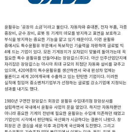
윤활유는 ‘공장의 소금’이라고 불린다. 자동차와 휴대폰, 전자 부품, 각종
중장비, 군수 장비, 로봇 등 기계의 마모를 방지하고 표면을 보호하고
부식을 방지하는 중요한 기능을 맡고 있기 때문이다. 이런 윤활류
중에서도 특수윤활유 부문에서 독보적인 기술력을 자랑하며 글로벌 빅
4에 드는 기업이 있다. 모든 기계장치가 오차없이 맞물려 돌아가는데 꼭
필요한 특수 윤활유를 만들어내는 장암칼스(주)다. 아산 인주산업단지에
자리잡은 장암칼스는 아시아 최대 규모의 최첨단 자동화 설비를 갖추고
있으며, 420여종의 특수윤활유를 생산하면서 국내 완성차 업체는
물론이고 세계 20여개국에 수출하고 있는 탄탄한 기업이다. 이러한
실적에 힘입어 중소벤처기업부가 선정하는 글로벌 강소기업에 지정되는
성과를 내기도 했다.
1980년 구연찬 장암칼스 회장은 윤활유 수입대리점 장암상사를
설립하면서 국내에서 윤활유 사업의 문을 열었다. 하지만 자동차뿐만
아니라 중요한 기계의 전반에 필요한 윤활유는 수입에 의존하던 때였고
기업인의 시각에서 판단해도 국산화가 시급하다는 결론이 나왔다. 장
회장은 큰 결심을 세운 이후 과감하게 국산화에 도전했다. 그리고
특수윤활유 기술조차 없던 불모지에서 이제는 미국, 독일, 일본 등